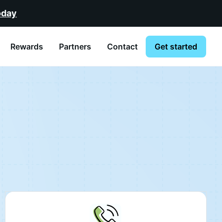
oday
Rewards
Partners
Contact
Get started